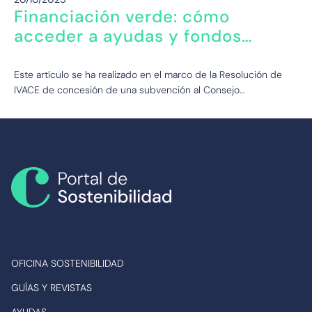
Financiación verde: cómo
acceder a ayudas y fondos
europeos para impulsar
empresas sostenibles
Este artículo se ha realizado en el marco de la Resolución de
IVACE de concesión de una subvención al Consejo…
OFICINA SOSTENIBILIDAD
GUÍAS Y REVISTAS
AYUDAS