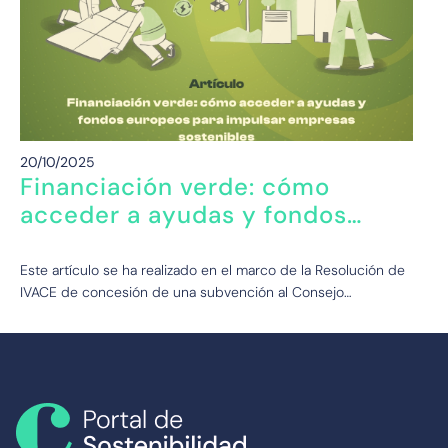
20/10/2025
Financiación verde: cómo
acceder a ayudas y fondos
europeos para impulsar
empresas sostenibles
Este artículo se ha realizado en el marco de la Resolución de
IVACE de concesión de una subvención al Consejo…